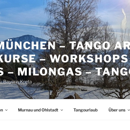
 MÜNCHEN – TANGO A
KURSE – WORKSHOPS
 – MILONGAS – TAN
 Bayern, Kreta
en
Murnau und Ohlstadt
Tangourlaub
Über uns