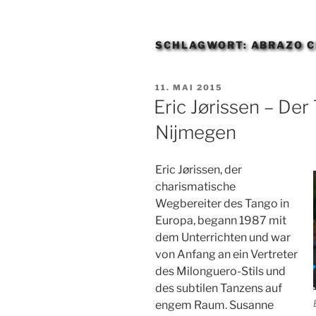
SCHLAGWORT:
ABRAZO 
VERÖFFENTLICHT
11. MAI 2015
AM
Eric Jørissen – Der
Nijmegen
Eric Jørissen, der
charismatische
Wegbereiter des Tango in
Europa, begann 1987 mit
dem Unterrichten und war
von Anfang an ein Vertreter
des Milonguero-Stils und
des subtilen Tanzens auf
engem Raum. Susanne