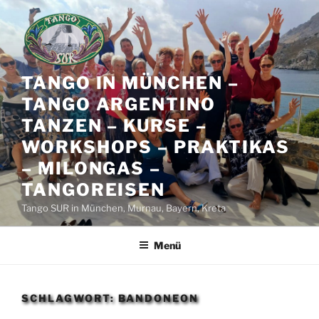
Zum
Inhalt
springen
TANGO IN MÜNCHEN –
TANGO ARGENTINO
TANZEN – KURSE –
WORKSHOPS – PRAKTIKAS
– MILONGAS –
TANGOREISEN
Tango SUR in München, Murnau, Bayern, Kreta
Menü
SCHLAGWORT:
BANDONEON