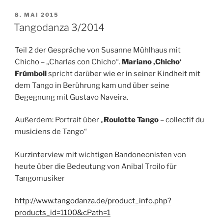
VERÖFFENTLICHT
8. MAI 2015
AM
Tangodanza 3/2014
Teil 2 der Gespräche von Susanne Mühlhaus mit
Chicho – „Charlas con Chicho“.
Mariano ‚Chicho‘
Frúmboli
spricht darüber wie er in seiner Kindheit mit
dem Tango in Berührung kam und über seine
Begegnung mit Gustavo Naveira.
Außerdem: Portrait über „
Roulotte Tango
– collectif du
musiciens de Tango“
Kurzinterview mit wichtigen Bandoneonisten von
heute über die Bedeutung von Anibal Troilo für
Tangomusiker
http://www.tangodanza.de/product_info.php?
products_id=1100&cPath=1