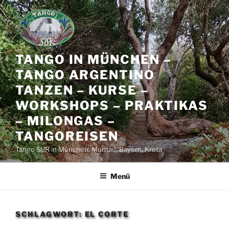
Zum
Inhalt
springen
TANGO IN MÜNCHEN –
TANGO ARGENTINO
TANZEN – KURSE –
WORKSHOPS – PRAKTIKAS
– MILONGAS –
TANGOREISEN
Tango SUR in München, Murnau, Bayern, Kreta
Menü
SCHLAGWORT:
EL CORTE