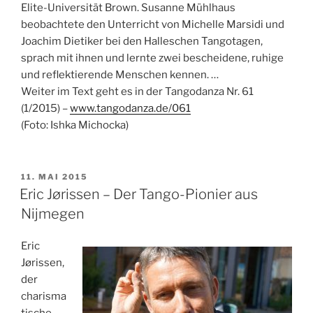
Elite-Universität Brown. Susanne Mühlhaus
beobachtete den Unterricht von Michelle Marsidi und
Joachim Dietiker bei den Halleschen Tangotagen,
sprach mit ihnen und lernte zwei bescheidene, ruhige
und reflektierende Menschen kennen. …
Weiter im Text geht es in der Tangodanza Nr. 61
(1/2015) –
www.tangodanza.de/061
(Foto: Ishka Michocka)
VERÖFFENTLICHT
11. MAI 2015
AM
Eric Jørissen – Der Tango-Pionier aus
Nijmegen
Eric
Jørissen,
der
charisma