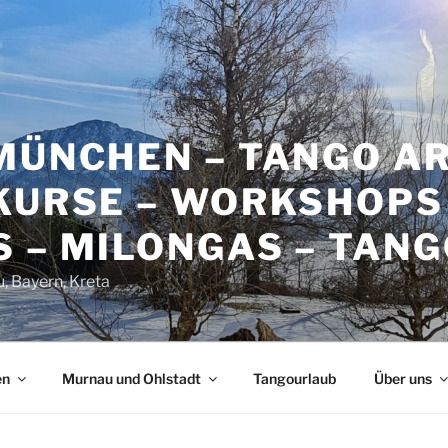
 MÜNCHEN – TANGO A
KURSE – WORKSHOPS
 – MILONGAS – TAN
 Bayern, Kreta
en
Murnau und Ohlstadt
Tangourlaub
Über uns