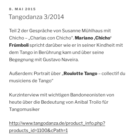
VERÖFFENTLICHT
8. MAI 2015
AM
Tangodanza 3/2014
Teil 2 der Gespräche von Susanne Mühlhaus mit
Chicho – „Charlas con Chicho“.
Mariano ‚Chicho‘
Frúmboli
spricht darüber wie er in seiner Kindheit mit
dem Tango in Berührung kam und über seine
Begegnung mit Gustavo Naveira.
Außerdem: Portrait über „
Roulotte Tango
– collectif du
musiciens de Tango“
Kurzinterview mit wichtigen Bandoneonisten von
heute über die Bedeutung von Anibal Troilo für
Tangomusiker
http://www.tangodanza.de/product_info.php?
products_id=1100&cPath=1