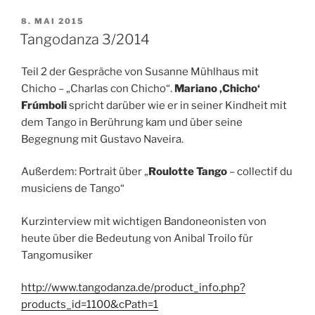
VERÖFFENTLICHT
8. MAI 2015
AM
Tangodanza 3/2014
Teil 2 der Gespräche von Susanne Mühlhaus mit
Chicho – „Charlas con Chicho“.
Mariano ‚Chicho‘
Frúmboli
spricht darüber wie er in seiner Kindheit mit
dem Tango in Berührung kam und über seine
Begegnung mit Gustavo Naveira.
Außerdem: Portrait über „
Roulotte Tango
– collectif du
musiciens de Tango“
Kurzinterview mit wichtigen Bandoneonisten von
heute über die Bedeutung von Anibal Troilo für
Tangomusiker
http://www.tangodanza.de/product_info.php?
products_id=1100&cPath=1