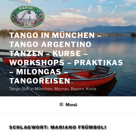
Zum
Inhalt
springen
TANGO IN MÜNCHEN –
TANGO ARGENTINO
TANZEN – KURSE –
WORKSHOPS – PRAKTIKAS
– MILONGAS –
TANGOREISEN
Tango SUR in München, Murnau, Bayern, Kreta
Menü
SCHLAGWORT:
MARIANO FRÚMBOLI