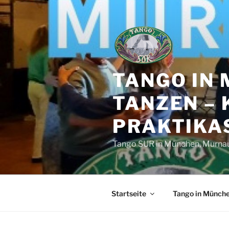
Zum
Inhalt
springen
TANGO IN
TANZEN – 
PRAKTIKAS
Tango SUR in München, Murnau,
Startseite
Tango in Münch