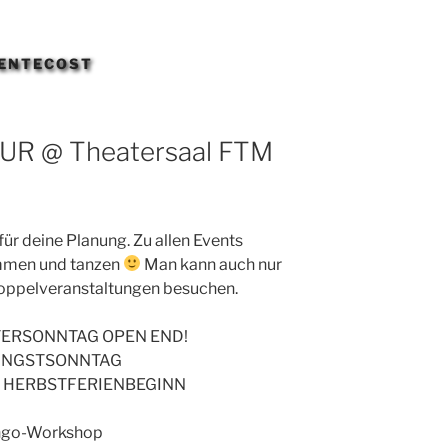
PENTECOST
 SUR @ Theatersaal FTM
r deine Planung. Zu allen Events
mmen und tanzen
Man kann auch nur
Doppelveranstaltungen besuchen.
 OSTERSONNTAG OPEN END!
PFINGSTSONNTAG
018 HERBSTFERIENBEGINN
ango-Workshop