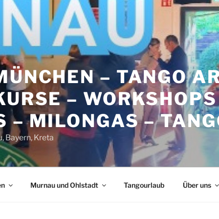
 MÜNCHEN – TANGO A
KURSE – WORKSHOPS
 – MILONGAS – TAN
 Bayern, Kreta
en
Murnau und Ohlstadt
Tangourlaub
Über uns