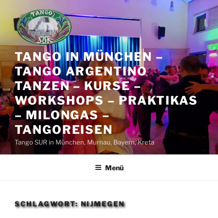
Zum
Inhalt
springen
TANGO IN MÜNCHEN –
TANGO ARGENTINO
TANZEN – KURSE –
WORKSHOPS – PRAKTIKAS
– MILONGAS –
TANGOREISEN
Tango SUR in München, Murnau, Bayern, Kreta
Menü
SCHLAGWORT:
NIJMEGEN