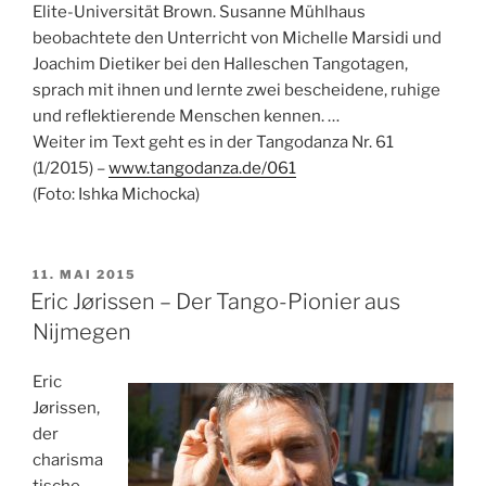
Elite-Universität Brown. Susanne Mühlhaus
beobachtete den Unterricht von Michelle Marsidi und
Joachim Dietiker bei den Halleschen Tangotagen,
sprach mit ihnen und lernte zwei bescheidene, ruhige
und reflektierende Menschen kennen. …
Weiter im Text geht es in der Tangodanza Nr. 61
(1/2015) –
www.tangodanza.de/061
(Foto: Ishka Michocka)
VERÖFFENTLICHT
11. MAI 2015
AM
Eric Jørissen – Der Tango-Pionier aus
Nijmegen
Eric
Jørissen,
der
charisma