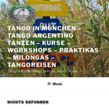
Zum
Inhalt
springen
TANGO IN MÜNCHEN –
TANGO ARGENTINO
TANZEN – KURSE –
WORKSHOPS – PRAKTIKAS
– MILONGAS –
TANGOREISEN
Tango SUR in München, Murnau, Bayern, Kreta
Menü
NICHTS GEFUNDEN