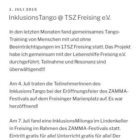
VERÖFFENTLICHT
1. JULI 2015
AM
InklusionsTango @ TSZ Freising e.V.
In den letzten Monaten fand gemeinsames Tango-
Training von Menschen mit und ohne
Beeinträchtigungen im 1.TSZ Freising statt. Das Projekt
habe ich gemeinsam mit der Lebenshilfe Freising e.V.
durchgeführt. Teilnahme und Resonanz sind
überwältigend!!!
Am 4. Juli traten die TeilnehmerInnen des
InklusionsTango bei der Eröffnungsfeier des ZAMMA-
Festivals auf dem Freisinger Marienplatz auf. Es war
herzöffnend!
Am 7. Juli fand eine InklusionsMilonga im Lindenkeller
in Freising im Rahmen des ZAMMA-Festivals statt.
Eintritt gratis für alle! Unterricht gratis für alle! Der