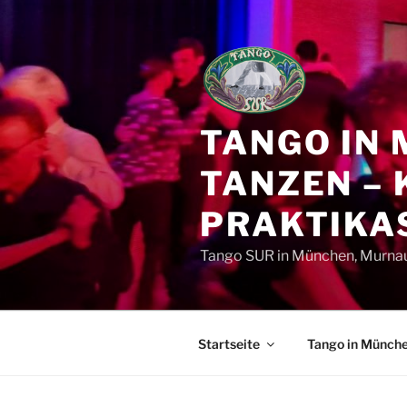
Zum
Inhalt
springen
TANGO IN
TANZEN – 
PRAKTIKAS
Tango SUR in München, Murnau,
Startseite
Tango in Münch