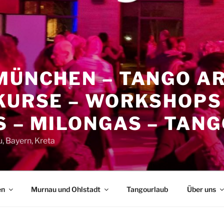
 MÜNCHEN – TANGO A
KURSE – WORKSHOPS
 – MILONGAS – TAN
 Bayern, Kreta
en
Murnau und Ohlstadt
Tangourlaub
Über uns