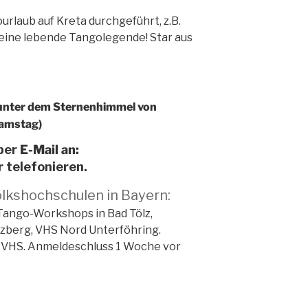
laub auf Kreta durchgeführt, z.B.
eine lebende Tangolegende! Star aus
unter dem Sternenhimmel von
Samstag)
 per
E-Mail an:
telefonieren.
kshochschulen in Bayern:
 Tango-Workshops in Bad Tölz,
zberg, VHS Nord Unterföhring.
n VHS. Anmeldeschluss 1 Woche vor