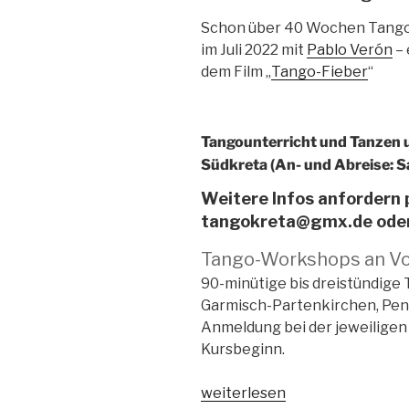
Schon über 40 Wochen Tangour
im Juli 2022 mit
Pablo Verón
– 
dem Film „
Tango-Fieber
“
Tangounterricht und Tanzen 
Südkreta (An- und Abreise: 
Weitere Infos anfordern
tangokreta@gmx.de oder 
Tango-Workshops an Vol
90-minütige bis dreistündige
Garmisch-Partenkirchen, Pen
Anmeldung bei der jeweilige
Kursbeginn.
„Tango
weiterlesen