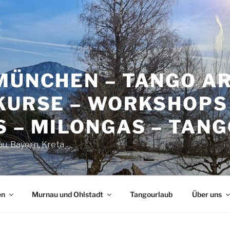
 MÜNCHEN – TANGO A
KURSE – WORKSHOPS
 – MILONGAS – TAN
u, Bayern, Kreta
en
Murnau und Ohlstadt
Tangourlaub
Über uns