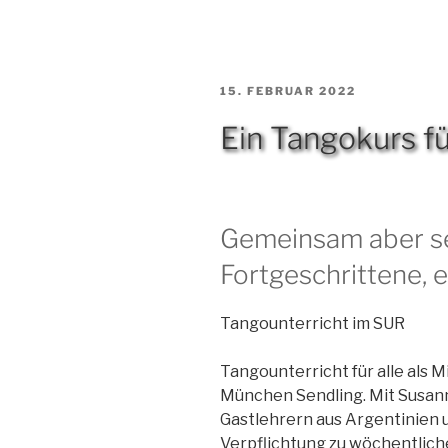
in
Murnau“
VERÖFFENTLICHT
15. FEBRUAR 2022
AM
Ein Tangokurs fü
Gemeinsam aber se
Fortgeschrittene, 
Tangounterricht im SUR
Tangounterricht für alle als 
München Sendling. Mit Susan
Gastlehrern aus Argentinien
Verpflichtung zu wöchentlich