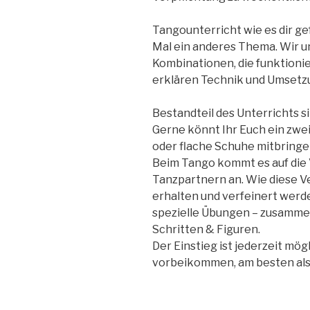
Tangounterricht wie es dir gef
Mal ein anderes Thema. Wir 
Kombinationen, die funktionie
erklären Technik und Umsetz
Bestandteil des Unterrichts s
Gerne könnt Ihr Euch ein zwe
oder flache Schuhe mitbringe
Beim Tango kommt es auf die
Tanzpartnern an. Wie diese 
erhalten und verfeinert werde
spezielle Übungen – zusamme
Schritten & Figuren.
Der Einstieg ist jederzeit mö
vorbeikommen, am besten als 